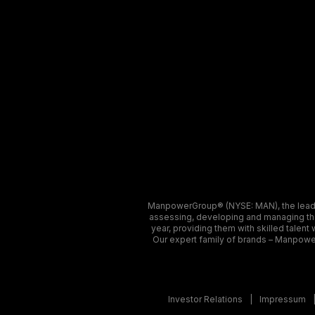
ManpowerGroup® (NYSE: MAN), the leadin
assessing, developing and managing the 
year, providing them with skilled talent
Our expert family of brands – Manpower
Investor Relations
Impressum