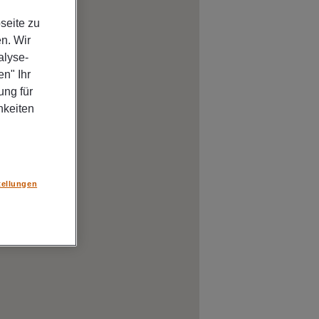
seite zu
n. Wir
alyse-
n" Ihr
ung für
hkeiten
tellungen