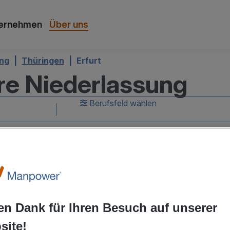
ernehmen
Über uns
ung
Thüringen
Erfurt
hre Niederlassung
us
Berufsfeld wählen
 August um 08:00
en Dank für Ihren Besuch auf unserer
site!