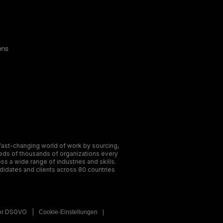
ast-changing world of work by sourcing,
reds of thousands of organizations every
ss a wide range of industries and skills.
didates and clients across 80 countries
der DSGVO
Cookie-Einstellungen