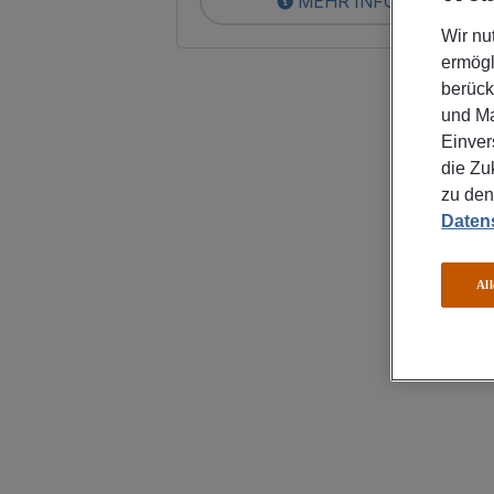
MEHR INFOS
Wir nu
ermögl
berück
und Ma
Einver
die Zu
zu den
Datens
Al