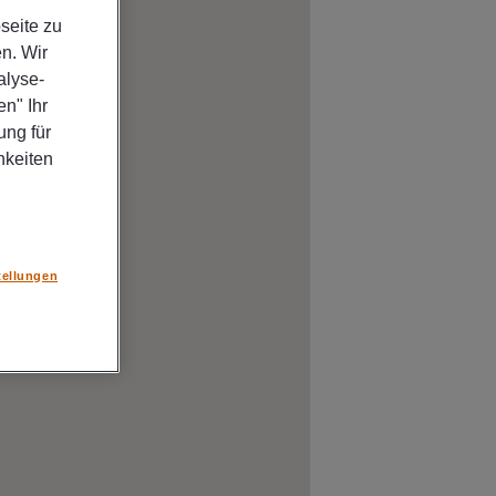
seite zu
n. Wir
alyse-
n" Ihr
ung für
hkeiten
tellungen