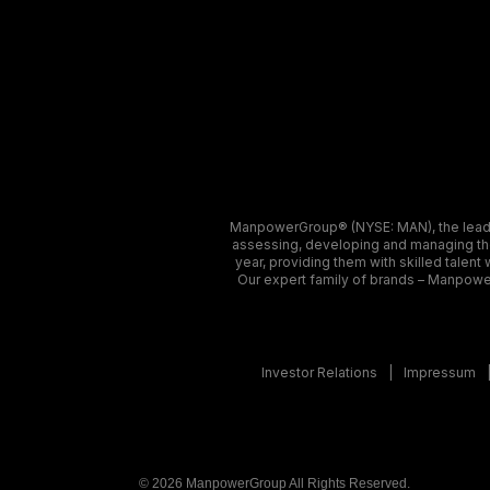
ManpowerGroup® (NYSE: MAN), the leadin
assessing, developing and managing the 
year, providing them with skilled talent
Our expert family of brands – Manpower
Investor Relations
Impressum
© 2026 ManpowerGroup All Rights Reserved.