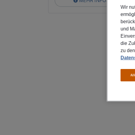
MEHR INFOS
Wir nu
ermögl
berück
und Ma
Einver
die Zu
zu den
Datens
Al