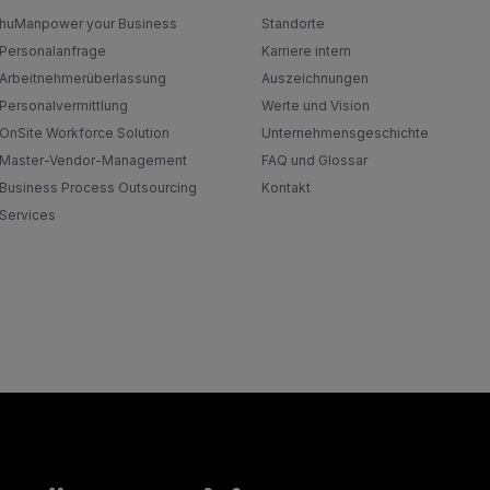
huManpower your Business
Standorte
Personalanfrage
Karriere intern
Arbeitnehmerüberlassung
Auszeichnungen
Personalvermittlung
Werte und Vision
OnSite Workforce Solution
Unternehmensgeschichte
Master-Vendor-Management
FAQ und Glossar
Business Process Outsourcing
Kontakt
Services