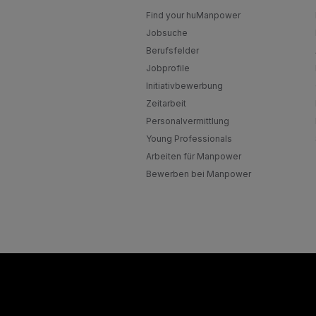
Find your huManpower
Jobsuche
Berufsfelder
Jobprofile
Initiativbewerbung
Zeitarbeit
Personalvermittlung
Young Professionals
Arbeiten für Manpower
Bewerben bei Manpower