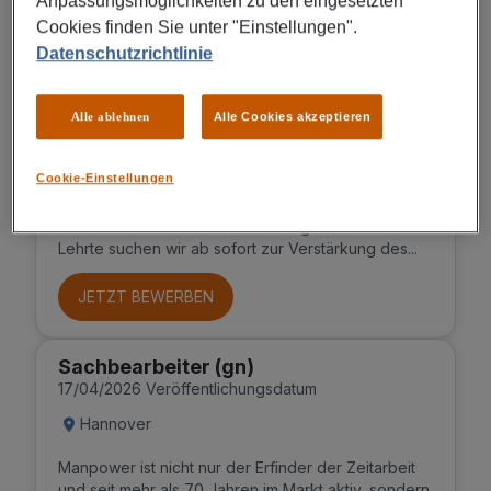
Anpassungsmöglichkeiten zu den eingesetzten
JETZT BEWERBEN
Cookies finden Sie unter "Einstellungen".
Datenschutzrichtlinie
Nutzfahrzeugmechaniker (gn)
Sonderfahrzeuge
Alle ablehnen
Alle Cookies akzeptieren
01/08/2026 Veröffentlichungsdatum
Lehrte bei Hannover
Cookie-Einstellungen
Sie suchen einen neuen Job ?Für unseren Kunden,
ein Hersteller von Sonderfahrzeugen in
Lehrte suchen wir ab sofort zur Verstärkung des...
JETZT BEWERBEN
Sachbearbeiter (gn)
17/04/2026 Veröffentlichungsdatum
Hannover
Manpower ist nicht nur der Erfinder der Zeitarbeit
und seit mehr als 70 Jahren im Markt aktiv, sondern