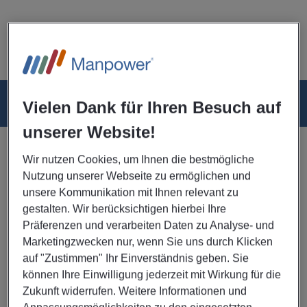
Jobs
Rezensionen
FAQ
News
Vielen Dank für Ihren Besuch auf
unserer Website!
Aktuelle Stellenangebote
Wir nutzen Cookies, um Ihnen die bestmögliche
Fachkraft für Lagerlogistik (gn) im
Nutzung unserer Webseite zu ermöglichen und
Hochregallager in einem IG Metall
Betrieb
unsere Kommunikation mit Ihnen relevant zu
18/03/2026 Veröffentlichungsdatum
gestalten. Wir berücksichtigen hierbei Ihre
Präferenzen und verarbeiten Daten zu Analyse- und
Langenhagen, Han
Marketingzwecken nur, wenn Sie uns durch Klicken
Wir suchen Sie als Fachkraft für Lagerlogistik in
auf "Zustimmen" Ihr Einverständnis geben. Sie
Langenhagen!Sie sind Fachkraft für Lagerlogistik
können Ihre Einwilligung jederzeit mit Wirkung für die
(gn) mit abgeschlossener...
Zukunft widerrufen. Weitere Informationen und