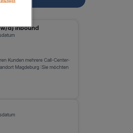
tellungen
/w/d) Inbound
gsdatum
eren Kunden mehrere Call-Center-
Standort Magdeburg :Sie möchten
gsdatum