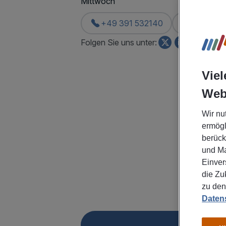
Mittwoch
08:00
+49 391 532140
ANFAH
Folgen Sie uns unter:
Viel
Web
Wir nu
ermögl
berück
und Ma
Einver
die Zu
zu den
Datens