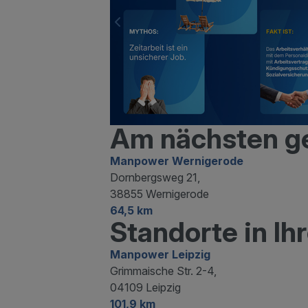
Am nächsten g
Manpower Wernigerode
Dornbergsweg 21,
38855 Wernigerode
64,5 km
Standorte in I
Manpower Leipzig
Grimmaische Str. 2-4,
04109 Leipzig
101,9 km