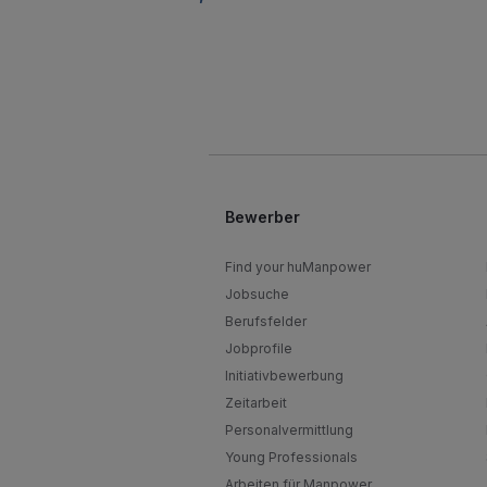
Bewerber
Find your huManpower
Jobsuche
Berufsfelder
Jobprofile
Initiativbewerbung
Zeitarbeit
Personalvermittlung
Young Professionals
Arbeiten für Manpower