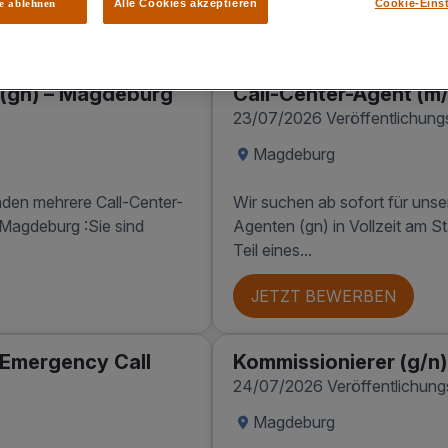
le ablehnen
Alle Cookies akzeptieren
Cookie-Eins
enangebote
 (gn) – Magdeburg
Call-Center-Agent (m
23/07/2026 Veröffentlichun
Magdeburg
nden mehrere Call-Center-
Wir suchen ab sofort für uns
 Magdeburg :Sie sind
Agenten (gn) in Vollzeit am 
Teil eines...
JETZT BEWERBEN
 Emergency Call
Kommissionierer (g/n)
24/07/2026 Veröffentlichun
Magdeburg