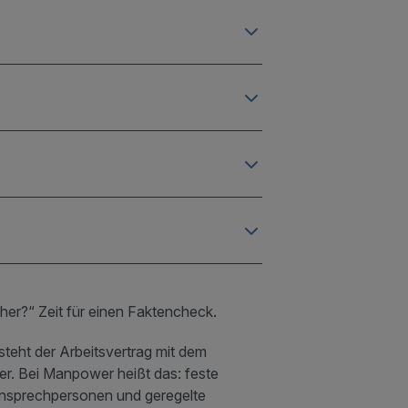
icher?“ Zeit für einen Faktencheck.
Der Druck auf Qua
esteht der Arbeitsvertrag mit dem
Mit dem steigende
ter. Bei Manpower heißt das: feste
finden und beste
Ansprechpersonen und geregelte
ENTDECKEN