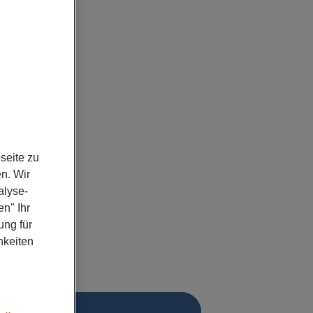
seite zu
n. Wir
alyse-
n" Ihr
ung für
hkeiten