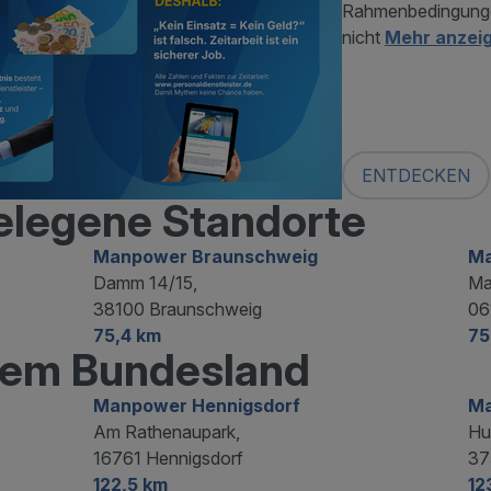
Rahmenbedingungen
nicht
Mehr anzei
ENTDECKEN
elegene Standorte
Manpower Braunschweig
Ma
Damm 14/15,
Mar
38100 Braunschweig
06
75,4 km
75
hrem Bundesland
Manpower Hennigsdorf
Ma
Am Rathenaupark,
Hu
16761 Hennigsdorf
37
122,5 km
12