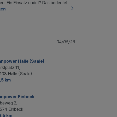
. Ein Einsatz endet? Das bedeutet
gen
04/08/26
npower Halle (Saale)
ktplatz 11,
108 Halle (Saale)
,5 km
npower Einbeck
beweg 2,
574 Einbeck
3,5 km