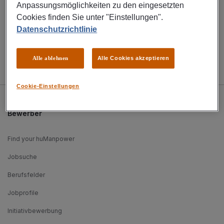
Anpassungsmöglichkeiten zu den eingesetzten
Cookies finden Sie unter "Einstellungen".
ALLE STANDORTE
Datenschutzrichtlinie
Alle ablehnen
Alle Cookies akzeptieren
Cookie-Einstellungen
Bewerber
Find your huManpower
Jobsuche
Berufsfelder
Jobprofile
Initiativbewerbung