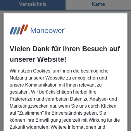
Verzeichnis
Karte
Manpower Kassel
3,8
63 Rezension
Jetzt geschlossen
Öffnet morgen um 08:00
Ob. Königsstraße 26 34117 Kassel
Vielen Dank für Ihren Besuch auf
MEHR INFOS
unserer Website!
Wir nutzen Cookies, um Ihnen die bestmögliche
MEHR ANZEIGEN
Nutzung unserer Webseite zu ermöglichen und
unsere Kommunikation mit Ihnen relevant zu
Unsere weiteren Standorte
gestalten. Wir berücksichtigen hierbei Ihre
Präferenzen und verarbeiten Daten zu Analyse- und
Bundesländer
Marketingzwecken nur, wenn Sie uns durch Klicken
auf "Zustimmen" Ihr Einverständnis geben. Sie
können Ihre Einwilligung jederzeit mit Wirkung für die
Städte
Zukunft widerrufen. Weitere Informationen und