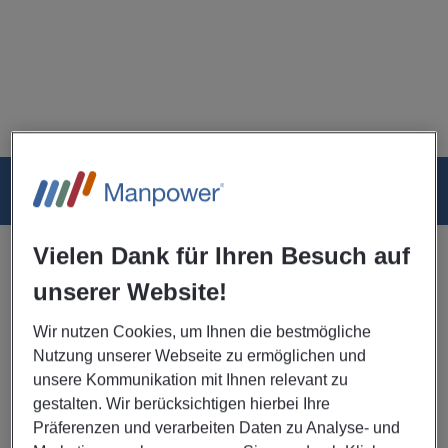
Jobs
Rezensionen
FAQ
News
Aktuelle Stellenangebote
Vielen Dank für Ihren Besuch auf
Frachtabfertiger mit Flurförderschein
unserer Website!
(m/w/d) ab 16,50 €/h
06/08/2026 Veröffentlichungsdatum
Wir nutzen Cookies, um Ihnen die bestmögliche
Frankfurt am Main
Nutzung unserer Webseite zu ermöglichen und
unsere Kommunikation mit Ihnen relevant zu
Unser Kunde FCS Frankfurt Cargo Services GmbH
gestalten. Wir berücksichtigen hierbei Ihre
ist ein etabliertes Unternehmen im Bereich
Präferenzen und verarbeiten Daten zu Analyse- und
Luftfracht und Cargo Handling am Standort...