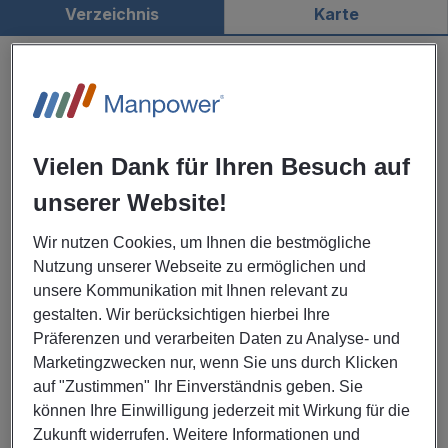
Verzeichnis
Karte
Manpower Hennigsdorf
4,6
47 Rezension
Jetzt geschlossen
Öffnet morgen um 08:00
Am Rathenaupark 16761 Hennigsdorf
Vielen Dank für Ihren Besuch auf
MEHR INFOS
unserer Website!
Wir nutzen Cookies, um Ihnen die bestmögliche
MEHR ANZEIGEN
Nutzung unserer Webseite zu ermöglichen und
unsere Kommunikation mit Ihnen relevant zu
Unsere weiteren Standorte
gestalten. Wir berücksichtigen hierbei Ihre
Präferenzen und verarbeiten Daten zu Analyse- und
Bundesländer
Marketingzwecken nur, wenn Sie uns durch Klicken
auf "Zustimmen" Ihr Einverständnis geben. Sie
können Ihre Einwilligung jederzeit mit Wirkung für die
Städte
Zukunft widerrufen. Weitere Informationen und