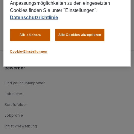
Anpassungsmöglichkeiten zu den eingesetzten
Cookies finden Sie unter "Einstellungen".
ALLE STANDORTE
Datenschutzrichtlinie
Alle ablehnen
Alle Cookies akzeptieren
Cookie-Einstellungen
Bewerber
Find your huManpower
Jobsuche
Berufsfelder
Jobprofile
Initiativbewerbung