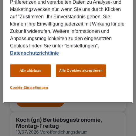
Ihr neuer Job als Demichef oder Chef de Rang in
Präferenzen und verarbeiten Daten zu Analyse- und
Vollzeit:Bei uns haben Sie beste Perspektiven für
Marketingzwecken nur, wenn Sie uns durch Klicken
eine sichere Zukunft in der Gastronomie....
auf "Zustimmen" Ihr Einverständnis geben. Sie
können Ihre Einwilligung jederzeit mit Wirkung für die
JETZT BEWERBEN
Zukunft widerrufen. Weitere Informationen und
Anpassungsmöglichkeiten zu den eingesetzten
Cookies finden Sie unter "Einstellungen".
Barista (gn)
03/08/2026 Veröffentlichungsdatum
Datenschutzrichtlinie
München
Alle ablehnen
Alle Cookies akzeptieren
Egal, ob als Barista, Servicekraft oder Chef de
Rang. Bei uns haben Sie beste Perspektiven für
eine sichere Zukunft in der Gastronomie...
Cookie-Einstellungen
JETZT BEWERBEN
Koch (gn) Bertiebsgastronomie,
Montag-Freitag
13/07/2026 Veröffentlichungsdatum