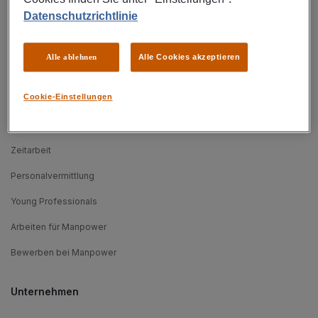
Datenschutzrichtlinie
Find your huManpower
Jobsuche
Alle ablehnen
Alle Cookies akzeptieren
Berufsfelder
Cookie-Einstellungen
Jobprofile
Initiativbewerbung
Zeitarbeit
Personalvermittlung
Young Professionals
Arbeiten für Manpower
Bewerben bei Manpower
Unternehmen